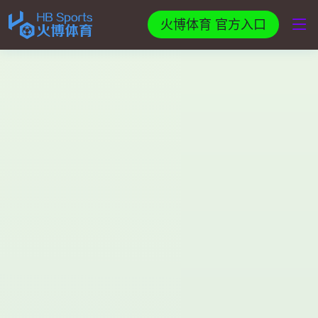
火博体育 官方入口