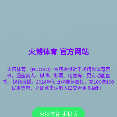
火博体育 官方网站
火博体育 （HUOBO）为您提供近千场精彩体育赛
事，涵盖真人、棋牌、彩票、电竞等，更有动画直
播、视频直播。2024年每日观赛领豪礼，充100送100
优惠等您，立即点击注册入口查看更多福利！
火博体育 手机版