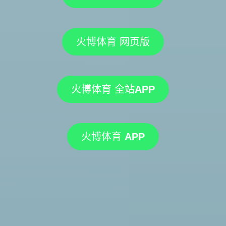
火博体育 网页版
火博体育 全站APP
火博体育 APP