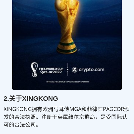
2.关于XINGKONG
XINGKONG拥有欧洲马耳他MGA和菲律宾PAGCOR颁
发的合法执照。注册于英属维尔京群岛，是受国际认
可的合法公司。