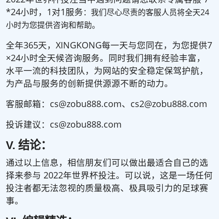
*24小时，1对1服务
：
我们尽心尽责的客服人员将全天24
小时为您提供咨询和帮助。
全年365天，XINGKONG每一天与您同在，为您提供7
×24小时全天候咨询服务。同时我们拥有经验丰富，
水平一流的科技团队，为网站的安全稳定保驾护航，
为产品与服务的创新提供源源不断的动力。
客服邮箱：cs@zobu888.com、cs2@zobu888.com
投诉建议：cs@zobu888.com
V. 结论：
通过以上信息，相信朋友们可以做出最适合自己的选
择来参与 2022年世界杯投注。可以说，这是一场任何
投注者都无法忽视的质量极高、极具吸引力的足球赛
事。