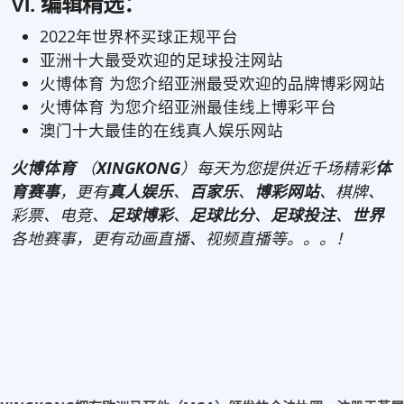
V
I
. 编辑精选：
2022年世界杯买球正规平台
亚洲十大最受欢迎的足球投注网站
火博体育 为您介绍亚洲最受欢迎的品牌博彩网站
火博体育 为您介绍亚洲最佳线上博彩平台
澳门十大最佳的在线真人娱乐网站
火博体育
（
XINGKONG
）每天为您提供近千场精彩
体
育赛事
，更有
真人娱乐
、
百家乐
、
博彩网站
、棋牌、
彩票、电竞、
足球博彩
、
足球比分
、
足球投注
、
世界
各地赛事，更有动画直播、视频直播等。。。！