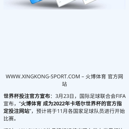
WWW.XINGKONG-SPORT.COM – 火博体育 官方网
站
世界杯投注官方宣布
：3月23日，国际足球联合会FIFA
宣布，“
火博体育 成为2022年卡塔尔世界杯的官方指
定投注网站
”，预计将于11月各国家足球队员进行开始
比赛。